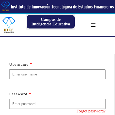
Saltar
al
contenido
Campus de
Inteligencia Educativa
Username
*
Password
*
Forgot password?